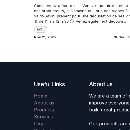
Commencez à écrire ici ... Venez rencontrer l'un de
nos producteurs, le Domaine du Loup des Vignes à
Saint-Savin, présent pour une dégustation de ses vi
🍷 de 11 h à 12 h 30 🕑! Venez également découvr...
actu
Nov 21, 2025
Our Bl
Useful Links
About us
Home
We are a team of 
About us
improve everyone's
Products
build great produc
Services
Legal
Our products are 