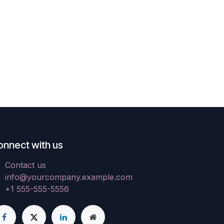
onnect with us
Contact us
info@yourcompany.example.com
+1 555-555-5556