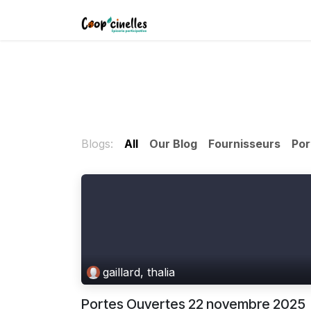
Skip to Content
L'association
L'épicerie
Blogs:
All
Our Blog
Fournisseurs
Por
gaillard, thalia
Portes Ouvertes 22 novembre 2025