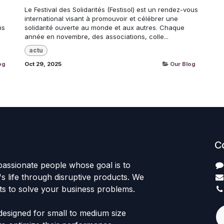
Le Festival des Solidarités (Festisol) est un rendez-vous
international visant à promouvoir et célébrer une
ns
solidarité ouverte au monde et aux autres. Chaque
année en novembre, des associations, colle...
actu
og
Oct 29, 2025
Our Blog
C
passionate people whose goal is to
 life through disruptive products. We
ts to solve your business problems.
designed for small to medium size