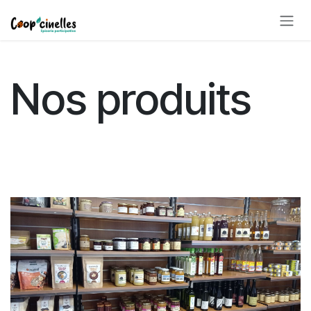
Se rendre au contenu
Nos produits